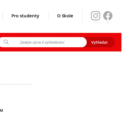
Pro studenty
O škole
OA
OA
ikace srpen
y 2026
gramu EVA)
xu