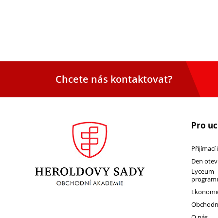
Chcete nás kontaktovat?
Pro u
Přijímací
Den otev
Lyceum –
programu
Ekonomic
Obchodní
O nás