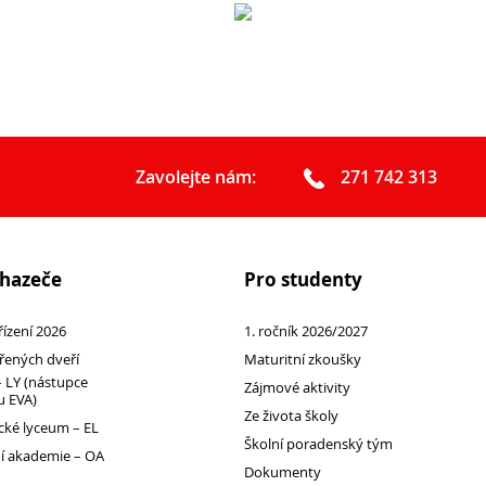
Podcast Future On
GDPR
Zavolejte nám:
271 742 313
chazeče
Pro studenty
 řízení 2026
1. ročník 2026/2027
řených dveří
Maturitní zkoušky
 LY (nástupce
Zájmové aktivity
 EVA)
Ze života školy
ké lyceum – EL
Školní poradenský tým
 akademie – OA
Dokumenty