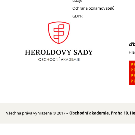
údaje
Ochrana oznamovatelů
GDPR
1. ročník 2026/2027
Maturitní zkoušky
Zájmové aktivity
FotoKlub
Zři
Hla
Klub mladých diváků
Školní knihovna
Spolek Herold
Turistický kroužek
Ze života školy
Školní poradenský tým
Dokumenty
Všechna práva vyhrazena © 2017 –
Obchodní akademie, Praha 10, He
Užitečné odkazy
Mezinárodní spolupráce
Exkurze do Polska