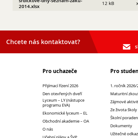
srdickove-dny-seznam-zaku-
12 kB
2014.xlsx
Chcete nás kontaktovat?
s
Pro uchazeče
Pro stude
Přijímací řízení 2026
Den otevřených dveří
Přijímací řízení 2026
1. ročník 2026/
Lyceum – LY (nástupce programu EVA)
Den otevřených dveří
Maturitní zkou
Lyceum – LY (nástupce
Zájmové aktivi
Ekonomické lyceum – EL
programu EVA)
Ze života školy
Obchodní akademie – OA
Ekonomické lyceum – EL
Školní porade
O nás
Obchodní akademie – OA
Dokumenty
O nás
Učební plány a ŠVP
Užitečné odka
Učební plány a ŠVP