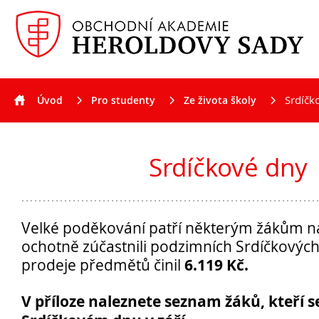
Srdíčk
Úvod
Pro studenty
Ze života školy
Aktuality
Srdíčkové dny
Velké poděkování patří některým žákům naší
ochotně zúčastnili podzimních Srdíčkových
6.119 Kč.
prodeje předmětů činil
V příloze naleznete seznam žáků, kteří se