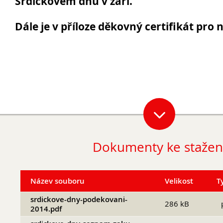
Srdíčkovém dnu v září.
Dále je v příloze děkovný certifikát pro n
Opravné zkoušky a doklasifikace srpen
Podzimní maturitní zkoušky 2026
Pro
Dokumenty ke stažen
uchazeče
Název souboru
Velikost
T
srdickove-dny-podekovani-
286 kB
2014.pdf