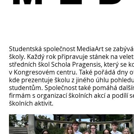
Opravné zkoušky a doklasifikace srpen
Studentská společnost MediaArt se zabývá 
Podzimní maturitní zkoušky 2026
školy. Každý rok připravuje stánek na vele
středních škol Schola Pragensis, který se 
v Kongresovém centru. Také pořádá dny ot
Pro
kde prezentuje školu z jiného úhlu pohle
studentům. Společnost také pomáhá další
uchazeče
firmám s organizací školních akcí a podílí s
školních aktivit.