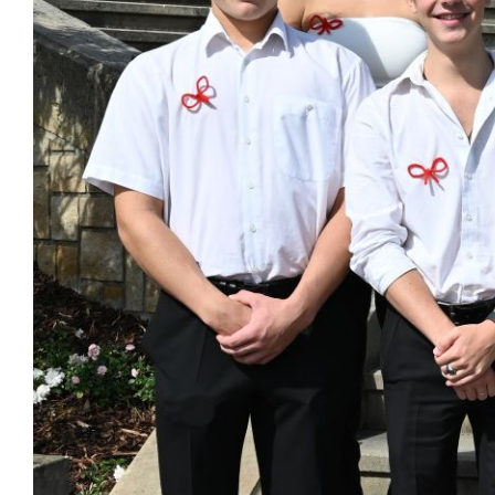
1. ročník 2026/2027
Maturitní zkoušky
Zájmové aktivity
FotoKlub
Klub mladých diváků
Školní knihovna
Spolek Herold
Turistický kroužek
Ze života školy
Školní poradenský tým
Dokumenty
Užitečné odkazy
Mezinárodní spolupráce
Exkurze do Polska