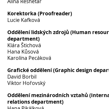
Alina Reshetar
Úspěchy studentů
Soutěže
Korektorka (Proofreader)
Lucie Kafková
Vršovický lev
Studentské firmy
Oddělení lidských zdrojů (Human resour
Evento
department)
31. mezinárodní veletrh FIF
Klára Štichová
Antre
Hana Kůsová
MediaArt
Karolína Pecáková
Osaka
Grafické oddělení (Graphic design depa
JA Studentská firma
David Borbil
Virtuální prohlídka
Viktor Hořovský
Historie a současnost
Historie
Oddělení mezinárodních vztahů (Interna
Předměty
relations department)
Fakultní cvičná škola
Hana Pikálková