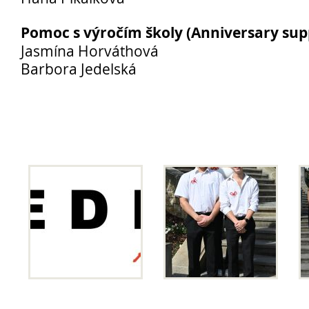
Projekty a povinná publicita
Pomoc s výročím školy (Anniversary sup
Street Law
Jasmína Horváthová
Partneři školy
Barbora Jedelská
Výroční zprávy
Inspekční zprávy
Povinně zveřejňované údaje
Ochrana oznamovatelů
GDPR