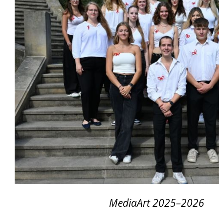
Přijímací řízení 2026
Den otevřených dveří
Lyceum – LY (nástupce programu EVA)
Ekonomické lyceum – EL
Obchodní akademie – OA
O nás
MediaArt 2025–2026
Učební plány a ŠVP