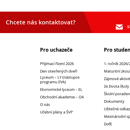
Chcete nás kontaktovat?
s
Pro uchazeče
Pro stude
Přijímací řízení 2026
1. ročník 2026/
Den otevřených dveří
Maturitní zkou
Lyceum – LY (nástupce
Zájmové aktivi
programu EVA)
Ze života školy
Ekonomické lyceum – EL
Školní porade
Obchodní akademie – OA
Dokumenty
O nás
Užitečné odka
Učební plány a ŠVP
Mezinárodní s
DofE