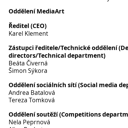
Oddělení MediaArt
Ředitel (CEO)
Karel Klement
Zástupci ředitele/Technické oddělení (D
directors/Technical department)
Beáta Čiverná
Šimon Sýkora
Kontakty
Lidé
Oddělení sociálních sítí (Social media d
Školská rada
Andrea Batalová
Tereza Tomková
Pedagogický sbor
Výchovná a kariérní poradkyně
Oddělení soutěží (Competitions departm
Metodička prevence
Nela Peprnová
Psycholog PPP