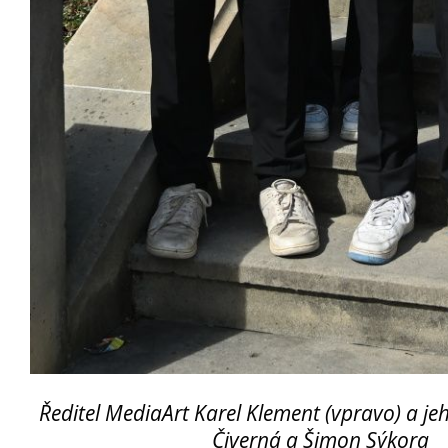
Erasmus+
Cesty do Německa
Vzdělávací zájezd do Španělska
DofE
Sekce TEV
Podcast Future On
O škole
Ředitel MediaArt Karel Klement (vpravo) a je
Čiverná a Šimon Sýkora