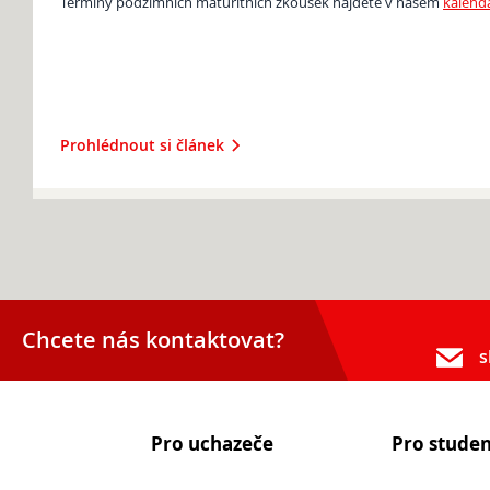
Termíny podzimních maturitních zkoušek najdete v našem
kalendá
Prohlédnout si článek
Přijímací řízení 2026
Den otevřených dveří
Lyceum – LY (nástupce programu EVA)
Chcete nás kontaktovat?
s
Ekonomické lyceum – EL
Obchodní akademie – OA
O nás
Pro uchazeče
Pro stude
Učební plány a ŠVP