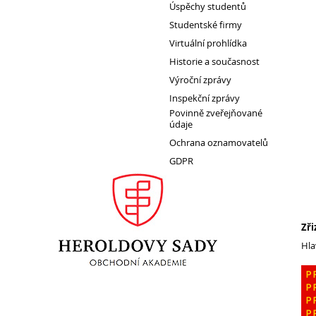
Úspěchy studentů
Studentské firmy
1. ročník 2026/2027
Virtuální prohlídka
Maturitní zkoušky
Historie a současnost
Výroční zprávy
Zájmové aktivity
Inspekční zprávy
FotoKlub
Povinně zveřejňované
Klub mladých diváků
údaje
Ochrana oznamovatelů
Školní knihovna
GDPR
Spolek Herold
Turistický kroužek
Ze života školy
Zři
Školní poradenský tým
Hla
Dokumenty
Užitečné odkazy
Mezinárodní spolupráce
Exkurze do Polska