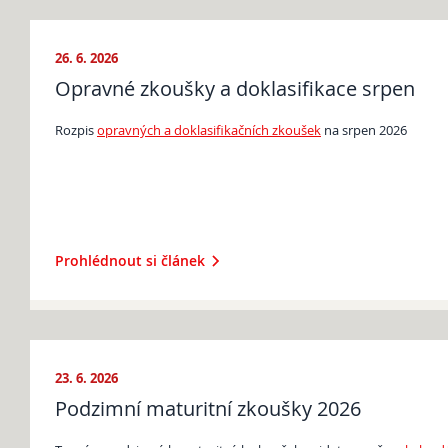
26. 6. 2026
Opravné zkoušky a doklasifikace srpen
Rozpis
opravných a doklasifikačních zkoušek
na srpen 2026
Opravné zkoušky a doklasifikace srpen
Podzimní maturitní zkoušky 2026
Prohlédnout si článek
Pro
uchazeče
23. 6. 2026
Podzimní maturitní zkoušky 2026