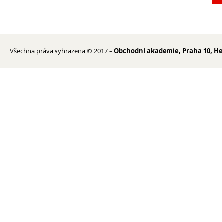
Erasmus+
Cesty do Německa
Vzdělávací zájezd do Španělska
Všechna práva vyhrazena © 2017 –
Obchodní akademie, Praha 10, He
DofE
Sekce TEV
Podcast Future On
O škole