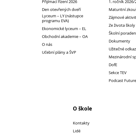
Přijímací řízení 2026
1. ročník 2026/
Den otevřených dveří
Maturitní zkou
Lyceum – LY (nástupce
Zájmové aktivi
programu EVA)
Pro
Ze života školy
Ekonomické lyceum – EL
Školní porade
studenty
Obchodní akademie – OA
Dokumenty
O nás
Užitečné odka
Učební plány a ŠVP
Mezinárodní s
DofE
Sekce TEV
Podcast Futur
O škole
Kontakty
Lidé