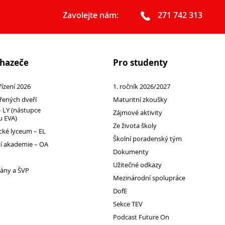
Zavolejte nám:
271 742 313
chazeče
Pro studenty
 řízení 2026
1. ročník 2026/2027
řených dveří
Maturitní zkoušky
 LY (nástupce
Zájmové aktivity
 EVA)
Ze života školy
ké lyceum – EL
Školní poradenský tým
 akademie – OA
Dokumenty
Užitečné odkazy
lány a ŠVP
Mezinárodní spolupráce
DofE
Sekce TEV
Podcast Future On