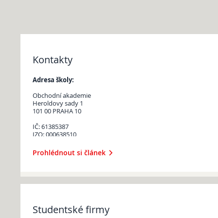
Kontakty
Adresa školy:
Obchodní akademie
Heroldovy sady 1
101 00 PRAHA 10
IČ: 61385387
IZO: 000638510
Jak nás najdete?
Prohlédnout si článek
(po kliknutí na obrázek se otevřou mapy serveru Seznam.cz)
Ředitel školy:
Mgr. Richard Žert
Studentské firmy