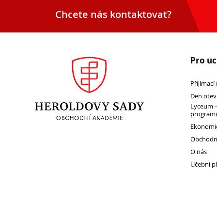
Chcete nás kontaktovat?
Pro u
Přijímací
Den otev
Lyceum –
programu
Ekonomic
Obchodní
O nás
Učební p