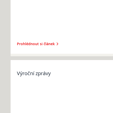
Zástupci ředitele:
Ing. Romana Borovičková
Ing. Petr Hais
Telefon (sekretariát): 271 742...
Prohlédnout si článek
Výroční zprávy