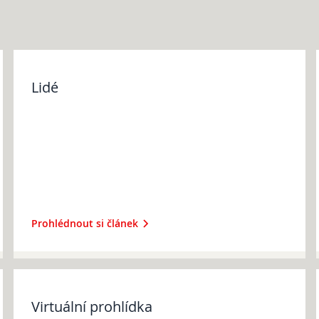
Podcast Future On
GDPR
Lidé
Prohlédnout si článek
Virtuální prohlídka