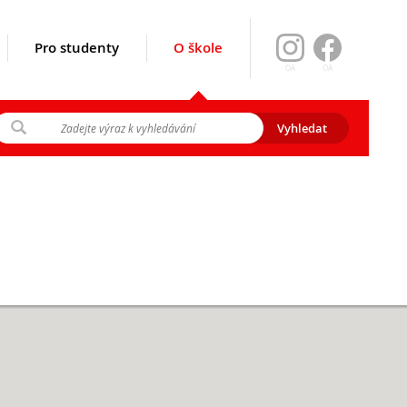
Pro studenty
O škole
OA
OA
ikace srpen
y 2026
gramu EVA)