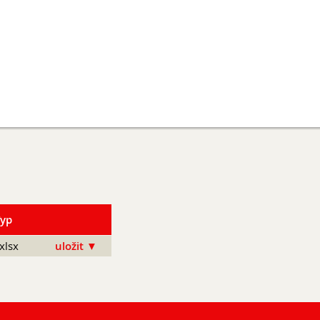
Typ
xlsx
uložit ▼