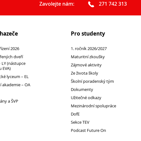
Zavolejte nám:
271 742 313
chazeče
Pro studenty
 řízení 2026
1. ročník 2026/2027
řených dveří
Maturitní zkoušky
 LY (nástupce
Zájmové aktivity
 EVA)
Ze života školy
ké lyceum – EL
Školní poradenský tým
 akademie – OA
Dokumenty
Užitečné odkazy
lány a ŠVP
Mezinárodní spolupráce
DofE
Sekce TEV
Podcast Future On