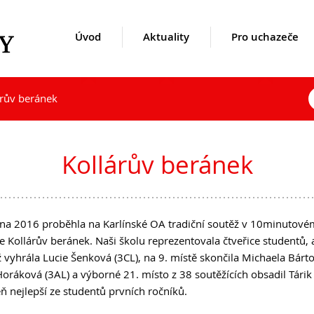
Úvod
Aktuality
Pro uchazeče
árův beránek
uality
kole
Opravné zkoušky a doklasif
Přijímací řízení 2026
1. ročník 2026/2027
Kontakty
hazeče
denty
Podzimní maturitní zkoušk
Den otevřených dveří
Maturitní zkoušky
Lidé
Kollárův beránek
Lyceum – LY (nástupce pro
Zájmové aktivity
Úspěchy studentů
Ekonomické lyceum – EL
Ze života školy
Studentské firmy
Obchodní akademie – OA
Školní poradenský tým
Virtuální prohlídka
bna 2016 proběhla na Karlínské OA tradiční soutěž v 10minutové
O nás
Dokumenty
Historie a současnost
e Kollárův beránek. Naši školu reprezentovala čtveřice studentů, 
Učební plány a ŠVP
Užitečné odkazy
Výroční zprávy
 vyhrála Lucie Šenková (3CL), na 9. místě skončila Michaela Bárto
Mezinárodní spolupráce
Inspekční zprávy
oráková (3AL) a výborné 21. místo z 38 soutěžících obsadil Tárik
DofE
Povinně zveřejňované údaje
eň nejlepší ze studentů prvních ročníků.
Sekce TEV
Ochrana oznamovatelů