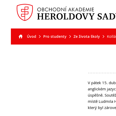
Koll
Úvod
Pro studenty
Ze života školy
Akt
Pro
Pro
O š
uc
stu
V pátek 15. du
anglickém jazyc
úspěšně. Soutěž
místě Ludmila H
který byl zárov