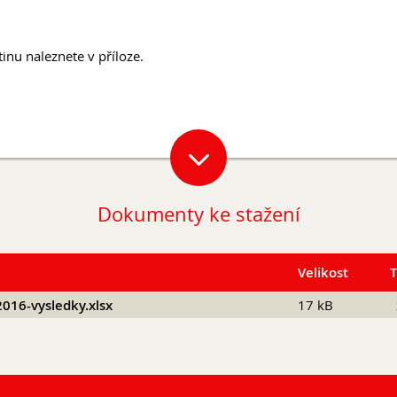
Podcast Future On
GDPR
inu naleznete v příloze.
Dokumenty ke stažení
Velikost
016-vysledky.xlsx
17 kB