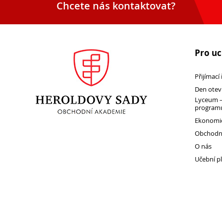
Chcete nás kontaktovat?
Pro u
Přijímací
Den otev
Lyceum –
programu
Ekonomic
Obchodní
O nás
Učební p