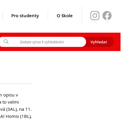
Pro studenty
O škole
OA
OA
ikace srpen
y 2026
gramu EVA)
m opisu v
a to velmi
vá (3AL), na 11.
 Al Homsi (1BL),