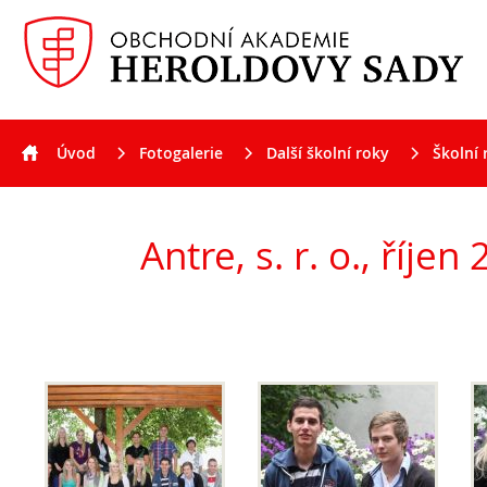
Úvod
Fotogalerie
Další školní roky
Školní 
Aktuality
Antre, s. r. o., říjen 2011
Antre, s. r. o., říjen