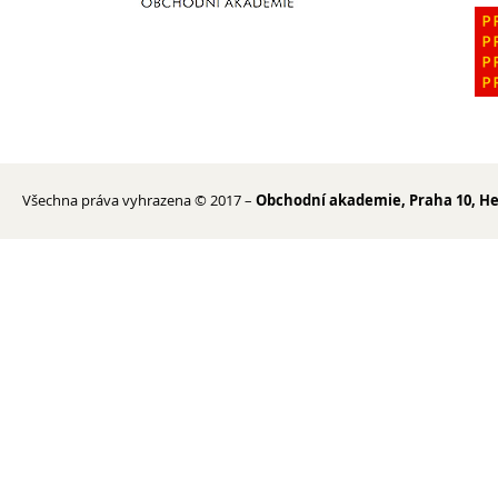
1. ročník 2026/2027
Maturitní zkoušky
Zájmové aktivity
FotoKlub
Klub mladých diváků
Všechna práva vyhrazena © 2017 –
Obchodní akademie, Praha 10, He
Školní knihovna
Spolek Herold
Turistický kroužek
Ze života školy
Školní poradenský tým
Dokumenty
Užitečné odkazy
Mezinárodní spolupráce
Exkurze do Polska