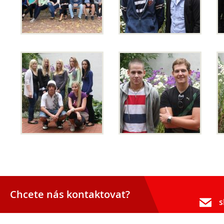
Opravné zkoušky a doklasifikace srpen
Podzimní maturitní zkoušky 2026
Pro
uchazeče
Chcete nás kontaktovat?
s