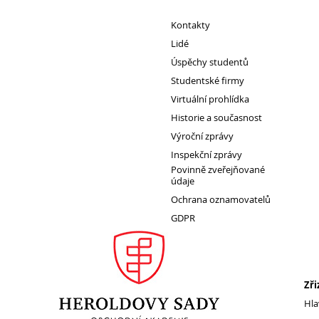
Kontakty
Lidé
Pro
Úspěchy studentů
studenty
Studentské firmy
Virtuální prohlídka
Historie a současnost
Výroční zprávy
Inspekční zprávy
Povinně zveřejňované
údaje
Ochrana oznamovatelů
GDPR
Zři
Hla