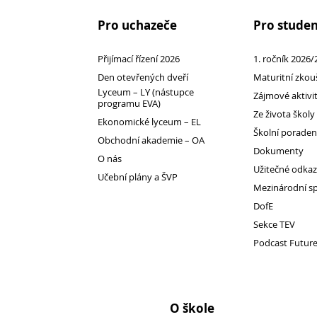
Pro uchazeče
Pro stude
Přijímací řízení 2026
1. ročník 2026/
Den otevřených dveří
Maturitní zkou
Lyceum – LY (nástupce
Zájmové aktivi
programu EVA)
Ze života školy
Ekonomické lyceum – EL
Školní porade
Obchodní akademie – OA
Dokumenty
O nás
Užitečné odka
Přijímací řízení 2026
Učební plány a ŠVP
Mezinárodní s
Den otevřených dveří
DofE
Lyceum – LY (nástupce programu EVA)
Sekce TEV
Ekonomické lyceum – EL
Podcast Futur
Obchodní akademie – OA
O nás
Učební plány a ŠVP
O škole