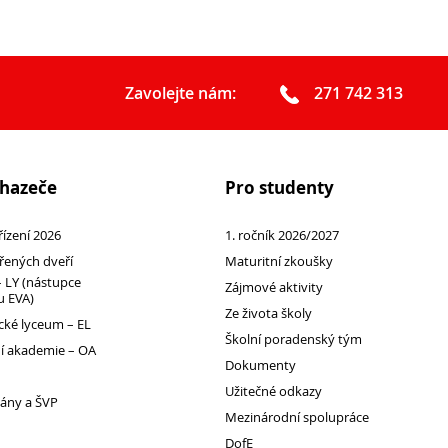
Zavolejte nám:
271 742 313
chazeče
Pro studenty
 řízení 2026
1. ročník 2026/2027
řených dveří
Maturitní zkoušky
 LY (nástupce
Zájmové aktivity
 EVA)
Ze života školy
ké lyceum – EL
Školní poradenský tým
 akademie – OA
Dokumenty
Užitečné odkazy
lány a ŠVP
Mezinárodní spolupráce
DofE