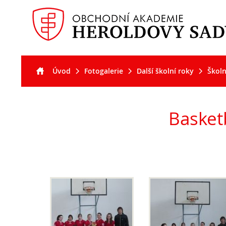
Úvod
Fotogalerie
Další školní roky
Školn
Akt
Pro
Pro
O š
uc
stu
Basketb