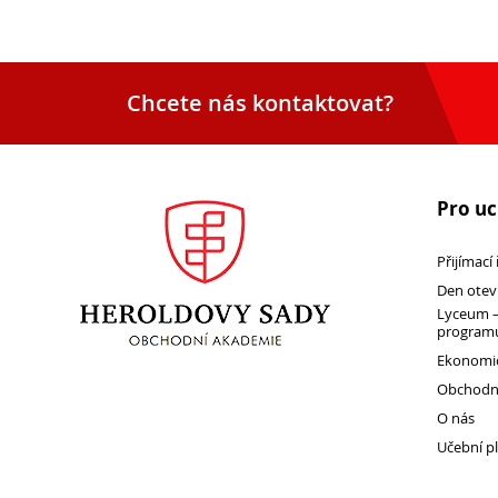
Chcete nás kontaktovat?
Pro u
Přijímací
Den otev
Lyceum –
programu
Ekonomic
Obchodní
O nás
Učební p