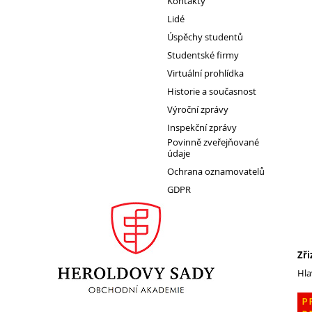
Kontakty
Lidé
Úspěchy studentů
1. ročník 2026/2027
Studentské firmy
Maturitní zkoušky
Virtuální prohlídka
Zájmové aktivity
Historie a současnost
FotoKlub
Výroční zprávy
Klub mladých diváků
Inspekční zprávy
Školní knihovna
Povinně zveřejňované
údaje
Spolek Herold
Ochrana oznamovatelů
Turistický kroužek
GDPR
Ze života školy
Školní poradenský tým
Dokumenty
Zři
Užitečné odkazy
Hla
Mezinárodní spolupráce
Exkurze do Polska