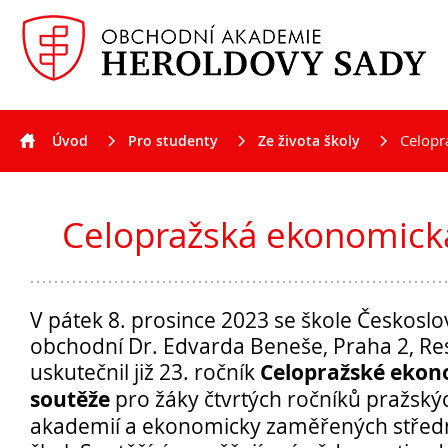
Celopr
Úvod
Pro studenty
Ze života školy
Aktuality
Celopražská ekonomick
V pátek 8. prosince 2023 se škole Českosl
obchodní Dr. Edvarda Beneše, Praha 2, Res
Celopražské ekon
uskutečnil již 23. ročník
soutěže
pro žáky čtvrtých ročníků pražsk
akademií a ekonomicky zaměřených střed