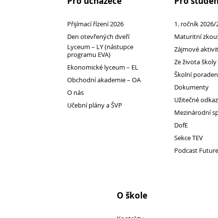
Pro uchazeče
Pro stude
Přijímací řízení 2026
1. ročník 2026/
Pro
Den otevřených dveří
Maturitní zkou
Lyceum – LY (nástupce
Zájmové aktivi
programu EVA)
studenty
Ze života školy
Ekonomické lyceum – EL
Školní porade
Obchodní akademie – OA
Dokumenty
O nás
Užitečné odka
Učební plány a ŠVP
Mezinárodní s
DofE
Sekce TEV
Podcast Futur
O škole