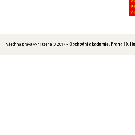
Erasmus+
Cesty do Německa
Vzdělávací zájezd do Španělska
DofE
Všechna práva vyhrazena © 2017 –
Sekce TEV
Obchodní akademie, Praha 10, He
Podcast Future On
O škole