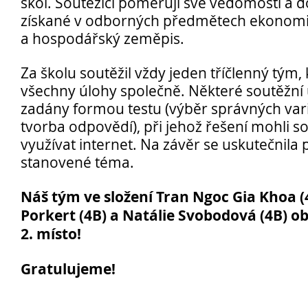
škol. Soutěžící poměřují své vědomosti a 
získané v odborných předmětech ekonomik
a hospodářský zeměpis.
Za školu soutěžil vždy jeden tříčlenný tým, k
všechny úlohy společně. Některé soutěžní 
Opravné zkoušky a doklasifikace srpen
zadány formou testu (výběr správných varia
Podzimní maturitní zkoušky 2026
tvorba odpovědí), při jehož řešení mohli so
využívat internet. Na závěr se uskutečnila
stanovené téma.
Pro
Náš tým ve složení Tran Ngoc Gia Khoa (
uchazeče
Porkert (4B) a Natálie Svobodová (4B) ob
2. místo!
Gratulujeme!