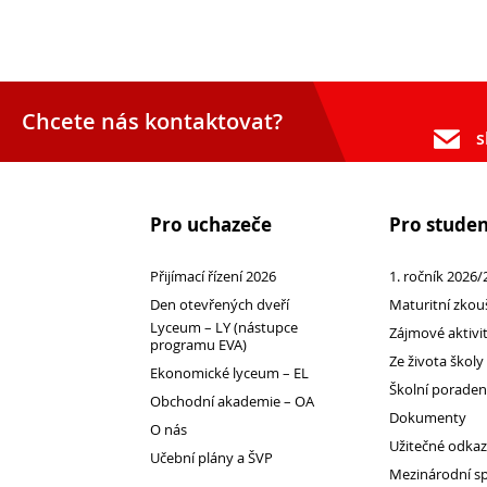
Chcete nás kontaktovat?
s
Opravné zkoušky a doklasifikace srpen
Podzimní maturitní zkoušky 2026
Pro uchazeče
Pro stude
Přijímací řízení 2026
1. ročník 2026/
Pro
Den otevřených dveří
Maturitní zkou
Lyceum – LY (nástupce
uchazeče
Zájmové aktivi
programu EVA)
Ze života školy
Ekonomické lyceum – EL
Školní porade
Obchodní akademie – OA
Dokumenty
O nás
Užitečné odka
Učební plány a ŠVP
Mezinárodní s