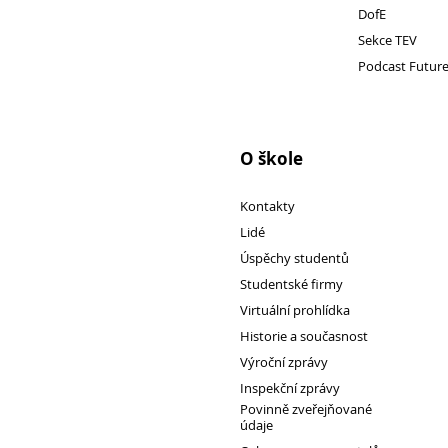
DofE
Sekce TEV
Podcast Futur
O škole
Kontakty
Lidé
Přijímací řízení 2026
Úspěchy studentů
Den otevřených dveří
Studentské firmy
Lyceum – LY (nástupce programu EVA)
Virtuální prohlídka
Ekonomické lyceum – EL
Historie a současnost
Výroční zprávy
Obchodní akademie – OA
Inspekční zprávy
O nás
Povinně zveřejňované
Učební plány a ŠVP
údaje