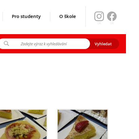
Pro studenty
O škole
OA
OA
ikace srpen
y 2026
gramu EVA)