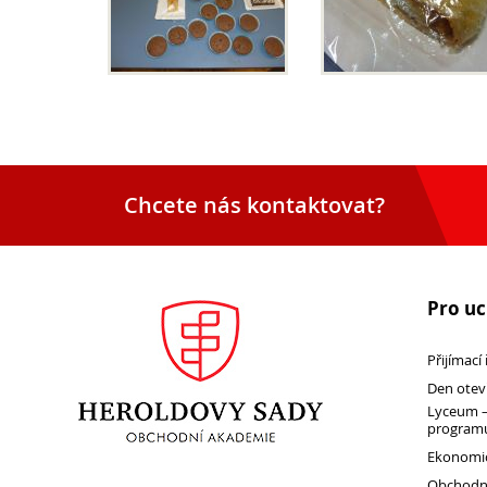
Chcete nás kontaktovat?
Pro u
Přijímací
Den otev
Lyceum –
programu
Ekonomic
Obchodní