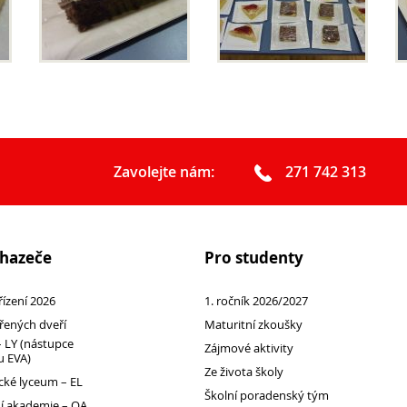
Podcast Future On
GDPR
Zavolejte nám:
271 742 313
chazeče
Pro studenty
 řízení 2026
1. ročník 2026/2027
řených dveří
Maturitní zkoušky
 LY (nástupce
Zájmové aktivity
 EVA)
Ze života školy
ké lyceum – EL
Školní poradenský tým
 akademie – OA