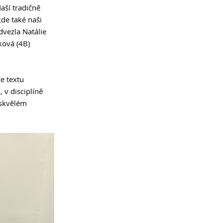
aší tradičně
kde také naši
odvezla Natálie
ková (4B)
e textu
 v disciplíně
 skvělém