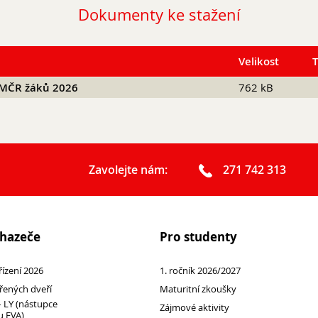
Dokumenty ke stažení
Velikost
a MČR žáků 2026
762 kB
Zavolejte nám:
271 742 313
chazeče
Pro studenty
 řízení 2026
1. ročník 2026/2027
řených dveří
Maturitní zkoušky
 LY (nástupce
Zájmové aktivity
 EVA)