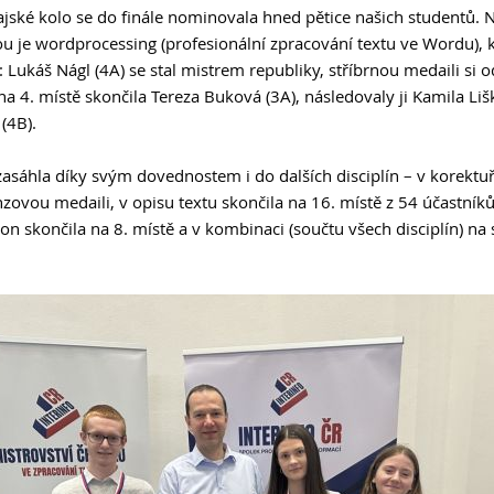
rajské kolo se do finále nominovala hned pětice našich studentů. N
Podcast Future On
GDPR
nou je wordprocessing (profesionální zpracování textu ve Wordu), 
i: Lukáš Nágl (4A) se stal mistrem republiky, stříbrnou medaili si 
na 4. místě skončila Tereza Buková (3A), následovaly ji Kamila Liš
 (4B).
asáhla díky svým dovednostem i do dalších disciplín – v korektuř
zovou medaili, v opisu textu skončila na 16. místě z 54 účastníků,
ion skončila na 8. místě a v kombinaci (součtu všech disciplín) na