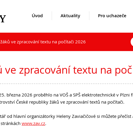
Úvod
Aktuality
Pro uchazeče
žáků ve zpracování textu na počítači 2026
uality
kole
Opravné zkoušky a doklasif
Přijímací řízení 2026
1. ročník 2026/2027
Kontakty
hazeče
denty
Podzimní maturitní zkoušk
Den otevřených dveří
Maturitní zkoušky
Lidé
ve zpracování textu na poč
Lyceum – LY (nástupce pro
Zájmové aktivity
Úspěchy studentů
Ekonomické lyceum – EL
Ze života školy
Studentské firmy
Obchodní akademie – OA
Školní poradenský tým
Virtuální prohlídka
25. března 2026 proběhlo na VOŠ a SPŠ elektrotechnické v Plzni f
O nás
Dokumenty
Historie a současnost
trovství České republiky žáků ve zpracování textů na počítači.
Učební plány a ŠVP
Užitečné odkazy
Výroční zprávy
Mezinárodní spolupráce
Inspekční zprávy
ř od hlavní organizátorky Heleny Zaviačičové si můžete přečíst a
DofE
Povinně zveřejňované údaje
 stránkách
www.zav.cz
.
Sekce TEV
Ochrana oznamovatelů