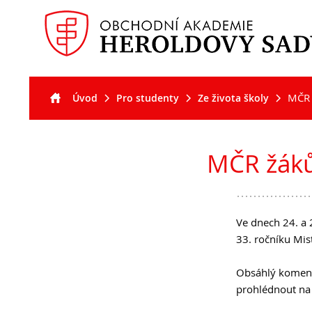
MČR 
Úvod
Pro studenty
Ze života školy
Akt
Pro
Pro
O š
uc
stu
MČR žáků 
Ve dnech 24. a 
33. ročníku Mis
Obsáhlý komentá
prohlédnout na