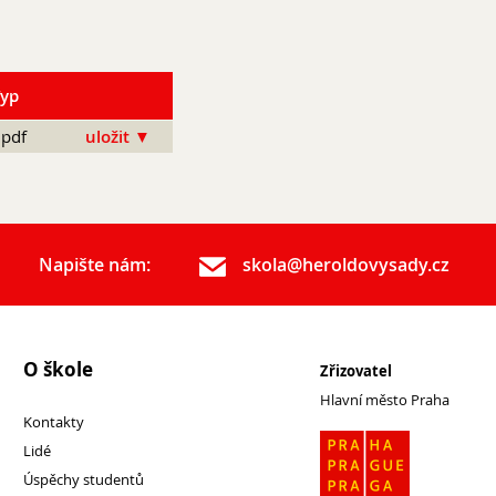
Typ
pdf
uložit ▼
Napište nám:
skola@heroldovysady.cz
O škole
Zřizovatel
Hlavní město Praha
Kontakty
Lidé
Úspěchy studentů