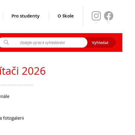
Pro studenty
O škole
OA
OA
ikace srpen
y 2026
ítači 2026
gramu EVA)
inále
 fotogalerii