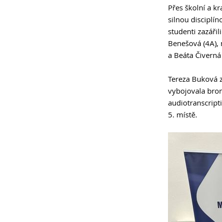
Přes školní a k
silnou disciplí
studenti zazářil
Benešová (4A), 
a Beáta Čiverná
Tereza Buková z
vybojovala bron
audiotranscript
5. místě.