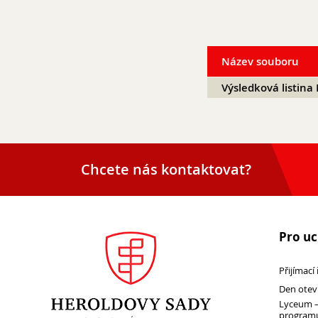
Název souboru
Výsledková listin
Chcete nás kontaktovat?
Pro u
Přijímací
Den otev
Lyceum –
programu