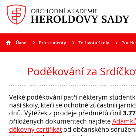
Poděko
Úvod
Pro studenty
Ze života školy
Aktuality
Poděkování za Srdíčk
Velké poděkování patří některým student
naší školy, kteří se ochotně zúčastnili jarn
3.77
dnů. Výtěžek z prodeje předmětů činil
přiložených dokumentech najdete
Adámků
děkovný certifikát
od občanského sdružení