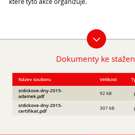
které tyto akce organizuje.
Opravné zkoušky a doklasifikace srpen
Podzimní maturitní zkoušky 2026
Dokumenty ke stažen
Pro
Název souboru
Velikost
T
srdickove-dny-2015-
uchazeče
92 kB
adamek.pdf
srdickove-dny-2015-
307 kB
certifikat.pdf