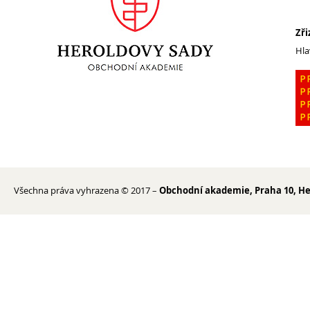
Zři
1. ročník 2026/2027
Hla
Maturitní zkoušky
Zájmové aktivity
FotoKlub
Klub mladých diváků
Školní knihovna
Spolek Herold
Turistický kroužek
Všechna práva vyhrazena © 2017 –
Obchodní akademie, Praha 10, He
Ze života školy
Školní poradenský tým
Dokumenty
Užitečné odkazy
Mezinárodní spolupráce
Exkurze do Polska