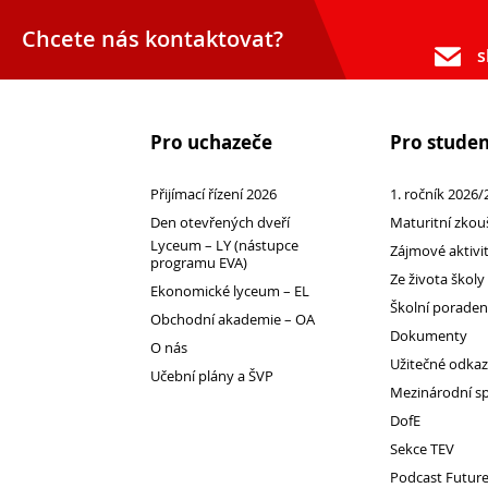
Chcete nás kontaktovat?
s
Pro uchazeče
Pro stude
Přijímací řízení 2026
1. ročník 2026/
Den otevřených dveří
Maturitní zkou
Lyceum – LY (nástupce
Zájmové aktivi
programu EVA)
Přijímací řízení 2026
Ze života školy
Ekonomické lyceum – EL
Den otevřených dveří
Školní porade
Obchodní akademie – OA
Lyceum – LY (nástupce programu EVA)
Dokumenty
O nás
Ekonomické lyceum – EL
Užitečné odka
Učební plány a ŠVP
Mezinárodní s
Obchodní akademie – OA
DofE
O nás
Sekce TEV
Učební plány a ŠVP
Podcast Futur