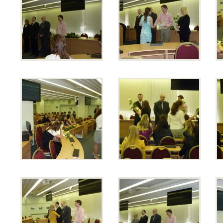
Erasmus+
Cesty do Německa
Vzdělávací zájezd do Španělska
DofE
Sekce TEV
Podcast Future On
O škole