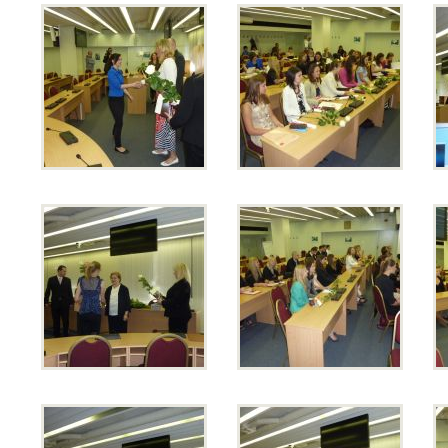
1. ročník 2026/2027
Maturitní zkoušky
Zájmové aktivity
FotoKlub
Klub mladých diváků
Školní knihovna
Spolek Herold
Turistický kroužek
Ze života školy
Školní poradenský tým
Dokumenty
Užitečné odkazy
Mezinárodní spolupráce
Exkurze do Polska