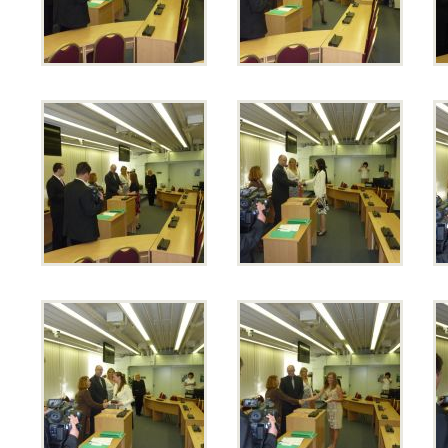
Přijímací řízení 2026
Den otevřených dveří
Lyceum – LY (nástupce programu EVA)
Ekonomické lyceum – EL
Obchodní akademie – OA
O nás
Učební plány a ŠVP