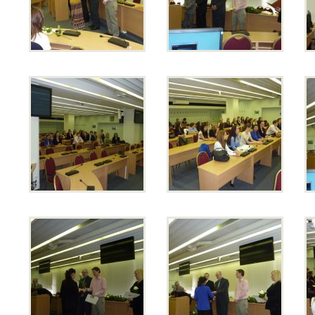
Kontakty
Lidé
Školská rada
Pedagogický sbor
Výchovná a kariérní poradkyně
Metodička prevence
Psycholog PPP