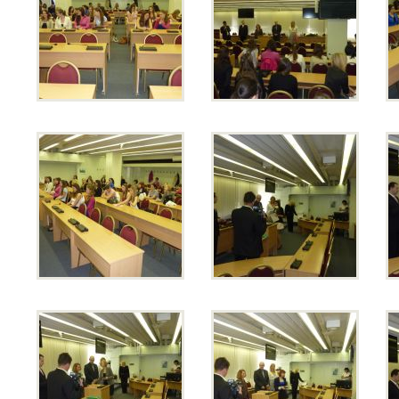
Opravné zkoušky a doklasifikace srpen
Podzimní maturitní zkoušky 2026
Pro
uchazeče