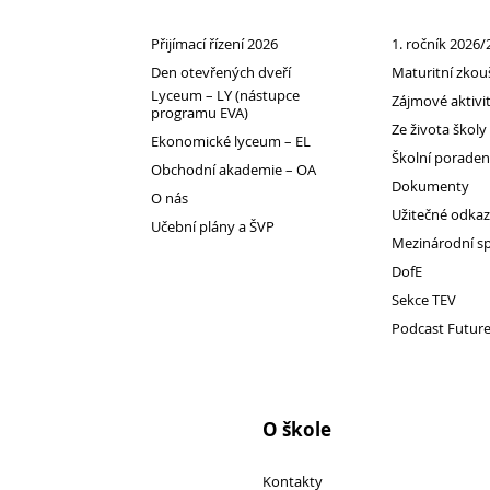
Projekty a povinná publicita
Přijímací řízení 2026
1. ročník 2026/
Street Law
Den otevřených dveří
Maturitní zkou
Partneři školy
Lyceum – LY (nástupce
Zájmové aktivi
programu EVA)
Výroční zprávy
Ze života školy
Ekonomické lyceum – EL
Inspekční zprávy
Školní porade
Obchodní akademie – OA
Povinně zveřejňované údaje
Dokumenty
O nás
Užitečné odka
Ochrana oznamovatelů
Učební plány a ŠVP
Mezinárodní s
GDPR
DofE
Sekce TEV
Podcast Futur
O škole
Kontakty