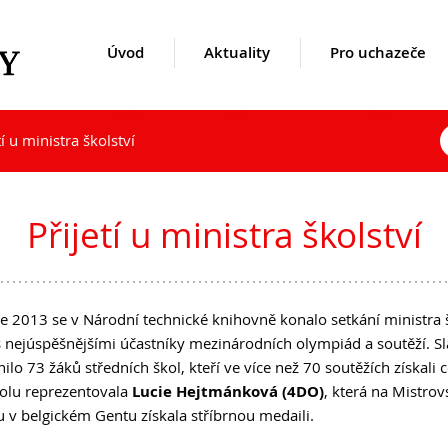
Úvod
Aktuality
Pro uchazeče
tí u ministra školství
uality
kole
Opravné zkoušky a doklasif
Přijímací řízení 2026
1. ročník 2026/2027
Kontakty
hazeče
denty
Podzimní maturitní zkoušk
Den otevřených dveří
Maturitní zkoušky
Lidé
Přijetí u ministra školství
Lyceum – LY (nástupce pro
Zájmové aktivity
Úspěchy studentů
Ekonomické lyceum – EL
Ze života školy
Studentské firmy
Obchodní akademie – OA
Školní poradenský tým
Virtuální prohlídka
e 2013 se v Národní technické knihovně konalo setkání ministra š
O nás
Dokumenty
Historie a současnost
s nejúspěšnějšími účastníky mezinárodních olympiád a soutěží. S
Učební plány a ŠVP
Užitečné odkazy
Výroční zprávy
tnilo 73 žáků středních škol, kteří ve více než 70 soutěžích získali
Mezinárodní spolupráce
Inspekční zprávy
kolu reprezentovala
Lucie Hejtmánková (4DO)
, která na Mistrov
DofE
Povinně zveřejňované údaje
u v belgickém Gentu získala stříbrnou medaili.
Sekce TEV
Ochrana oznamovatelů