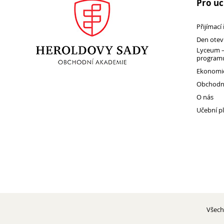
Pro u
Přijímací
Den otev
Lyceum –
programu
Ekonomic
Obchodní
O nás
Učební p
Všech