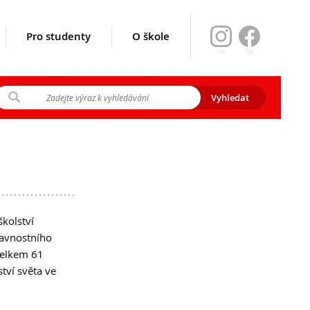
Pro studenty
O škole
OA
OA
ikace srpen
y 2026
gramu EVA)
kolství
lavnostního
 celkem 61
ství světa ve