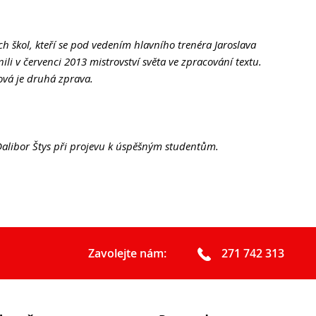
Podcast Future On
GDPR
ch škol, kteří se pod vedením hlavního trenéra Jaroslava
ili v červenci 2013 mistrovství světa ve zpracování textu.
vá je druhá zprava.
 Dalibor Štys při projevu k úspěšným studentům.
Zavolejte nám:
271 742 313