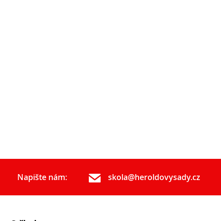
Napište nám:
skola@heroldovysady.cz