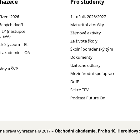
chazeče
Pro studenty
 řízení 2026
1. ročník 2026/2027
řených dveří
Maturitní zkoušky
 LY (nástupce
Zájmové aktivity
 EVA)
Ze života školy
ké lyceum – EL
Školní poradenský tým
 akademie – OA
Dokumenty
Užitečné odkazy
lány a ŠVP
Mezinárodní spolupráce
DofE
Sekce TEV
Podcast Future On
na práva vyhrazena © 2017 –
Obchodní akademie, Praha 10, Heroldovy 