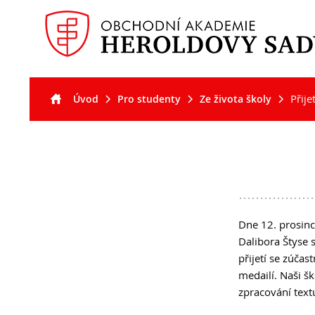
Přije
Úvod
Pro studenty
Ze života školy
Akt
Pro
Pro
O š
uc
stu
Dne 12. prosinc
Dalibora Štyse 
přijetí se zúčas
medailí. Naši š
zpracování text