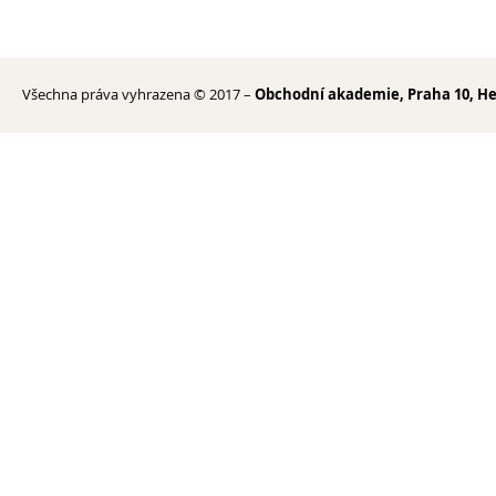
Projekty a povinná publicita
Street Law
Partneři školy
Všechna práva vyhrazena © 2017 –
Obchodní akademie, Praha 10, He
Výroční zprávy
Inspekční zprávy
Povinně zveřejňované údaje
Ochrana oznamovatelů
GDPR