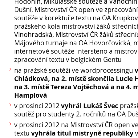
Hodonín, Mikulášské soutěže a Vánočníh
Dušní, Mistrovství ČR open ve zpracování
soutěže v korektuře textu na OA Krupkov
pražského kola mistrovství žáků středníc
Vinohradská, Mistrovství ČR žáků středníc
Májového turnaje na OA Hovorčovická, 
Opravné zkoušky a doklasifikace srpen
internetové soutěže Intersteno a mistrovs
Podzimní maturitní zkoušky 2026
zpracování textu v belgickém Gentu
na pražské soutěži ve wordprocessingu
Chládková, na 2. místě skončila Lucie
Pro
na 3. místě Tereza Vojtěchová a na 4. m
uchazeče
Hamplová
vyhrál Lukáš Švec
v prosinci 2012
pražs
soutěž pro studenty 2. ročníků na OA Du
v prosinci 2012 na Mistrovství ČR open v
vyhrála titul mistryně republiky
textu
v