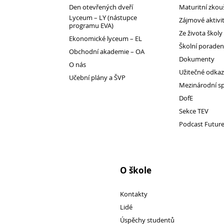
Den otevřených dveří
Maturitní zkou
Lyceum – LY (nástupce
Zájmové aktivi
programu EVA)
Ze života školy
Ekonomické lyceum – EL
Školní porade
Obchodní akademie – OA
Dokumenty
O nás
Užitečné odka
Učební plány a ŠVP
Mezinárodní s
DofE
Sekce TEV
Podcast Futur
Kontakty
Lidé
Školská rada
O škole
Pedagogický sbor
Výchovná a kariérní poradkyně
Kontakty
Metodička prevence
Lidé
Psycholog PPP
Úspěchy studentů