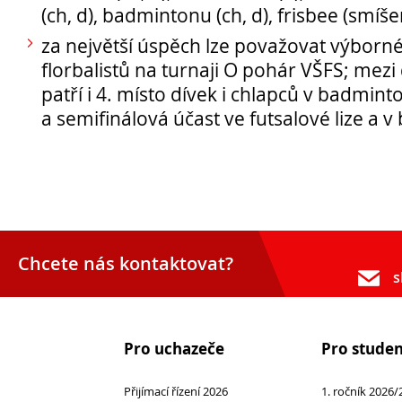
(ch, d), badmintonu (ch, d), frisbee (smíš
Erasmus+
za největší úspěch lze považovat výborné
Cesty do Německa
florbalistů na turnaji O pohár VŠFS; mezi
Vzdělávací zájezd do Španělska
patří i 4. místo dívek i chlapců v badmint
DofE
a semifinálová účast ve futsalové lize a v
Sekce TEV
Podcast Future On
O škole
Chcete nás kontaktovat?
s
Pro uchazeče
Pro stude
Přijímací řízení 2026
1. ročník 2026/