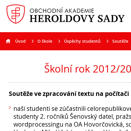
Úvod
O škole
Úspěchy studentů
Soutěže
Aktuality
Školní rok 2012/2013
Školní rok 2012/2
Soutěže ve zpracování textu na počítači
naši studenti se zúčastnili celorepubliko
studenty 2. ročníků Šenovský datel, praž
wordprocessingu na OA Hovorčovická, s