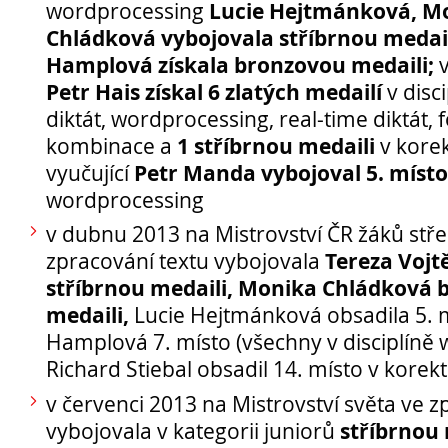
Lucie Hejtmánková, M
wordprocessing
Chládková vybojovala stříbrnou medail
Hamplová získala bronzovou medaili;
v
Petr Hais získal 6 zlatých medailí
v disci
diktát, wordprocessing, real-time diktát, 
1 stříbrnou medaili
kombinace a
v korek
Petr Manda vybojoval 5. místo
vyučující
wordprocessing
v dubnu 2013 na Mistrovství ČR žáků stře
Přijímací řízení 2026
Tereza Vojt
zpracování textu vybojovala
Den otevřených dveří
stříbrnou medaili, Monika Chládková
Lyceum – LY (nástupce programu EVA)
medaili,
Lucie Hejtmánková obsadila 5. m
Ekonomické lyceum – EL
Hamplová 7. místo (všechny v disciplíně
Obchodní akademie – OA
Richard Stiebal obsadil 14. místo v korek
O nás
v červenci 2013 na Mistrovství světa ve z
Učební plány a ŠVP
stříbrnou 
vybojovala v kategorii juniorů