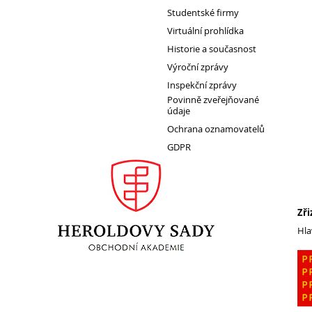
Úspěchy studentů
Studentské firmy
Virtuální prohlídka
Soutěže
Historie a současnost
Vršovický lev
Výroční zprávy
Studentské firmy
Inspekční zprávy
Evento
Povinně zveřejňované
údaje
31. mezinárodní veletrh FIF
Ochrana oznamovatelů
Antre
GDPR
MediaArt
Osaka
JA Studentská firma
Zři
Virtuální prohlídka
Hla
Historie a současnost
Historie
Předměty
Fakultní cvičná škola