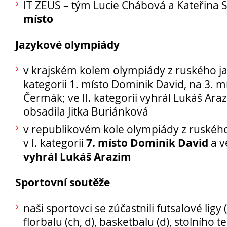
IT ZEUS – tým Lucie Chábová a Kateřina
místo
1. ročník 2026/2027
Jazykové olympiády
Maturitní zkoušky
Zájmové aktivity
v krajském kolem olympiády z ruského jaz
FotoKlub
kategorii 1. místo Dominik David, na 3. mís
Klub mladých diváků
Čermák; ve II. kategorii vyhrál Lukáš Ara
Školní knihovna
obsadila Jitka Buriánková
Spolek Herold
v republikovém kole olympiády z ruského
Turistický kroužek
7. místo Dominik David
v I. kategorii
a ve
Ze života školy
vyhrál Lukáš Arazim
Školní poradenský tým
Sportovní soutěže
Dokumenty
Užitečné odkazy
naši sportovci se zúčastnili futsalové ligy 
Mezinárodní spolupráce
florbalu (ch, d), basketbalu (d), stolního t
Exkurze do Polska