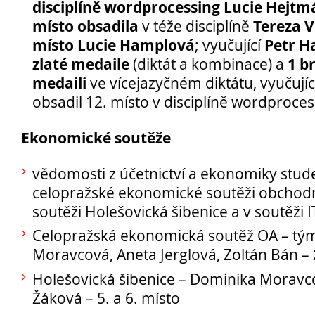
disciplíně wordprocessing Lucie Hejt
místo obsadila
Tereza V
v téže disciplíně
místo Lucie Hamplová
Petr Ha
; vyučující
Pro
zlaté medaile
1 b
(diktát a kombinace) a
medaili
ve vícejazyčném diktátu, vyučují
studenty
obsadil 12. místo v disciplíně wordproces
Ekonomické soutěže
vědomosti z účetnictví a ekonomiky studen
celopražské ekonomické soutěži obchodn
soutěži Holešovická šibenice a v soutěži 
Celopražská ekonomická soutěž OA – tý
Moravcová, Aneta Jerglová, Zoltán Bán –
Holešovická šibenice – Dominika Moravco
Žáková – 5. a 6. místo