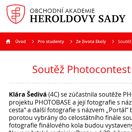
Soutěž
Úvod
Pro studenty
Ze života školy
Aktuality
Soutěž Photocontest
Klára Šedivá
(4C) se zúčastnila soutěže
projektu PHOTOBASE a její fotografie s n
cesta“ a další fotografie s názvem „Portál
porotou vybrány do celostátního finále so
fotografie finálového kola budou vystaven