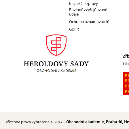
Inspekční zprávy
Povinně zveřejňované
údaje
1. ročník 2026/2027
Ochrana oznamovatelů
Maturitní zkoušky
GDPR
Zájmové aktivity
FotoKlub
Klub mladých diváků
Zři
Školní knihovna
Hla
Spolek Herold
Turistický kroužek
Ze života školy
Školní poradenský tým
Dokumenty
Užitečné odkazy
Mezinárodní spolupráce
Všechna práva vyhrazena © 2017 –
Obchodní akademie, Praha 10, He
Exkurze do Polska