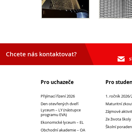
Chcete nás kontaktovat?
s
Přijímací řízení 2026
Den otevřených dveří
Pro uchazeče
Pro stude
Lyceum – LY (nástupce programu EVA)
Přijímací řízení 2026
1. ročník 2026/
Ekonomické lyceum – EL
Den otevřených dveří
Maturitní zkou
Obchodní akademie – OA
Lyceum – LY (nástupce
Zájmové aktivi
programu EVA)
O nás
Ze života školy
Ekonomické lyceum – EL
Učební plány a ŠVP
Školní porade
Obchodní akademie – OA