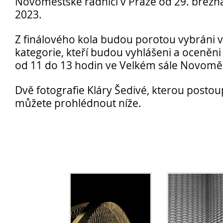
Novoměstské radnici v Praze od 29. březn
2023.
Z finálového kola budou porotou vybráni 
kategorie, kteří budou vyhlášeni a oceněni
od 11 do 13 hodin ve Velkém sále Novomě
Opravné zkoušky a doklasifikace srpen
Podzimní maturitní zkoušky 2026
Dvě fotografie Kláry Šedivé, kterou postoupi
můžete prohlédnout níže.
Pro
uchazeče