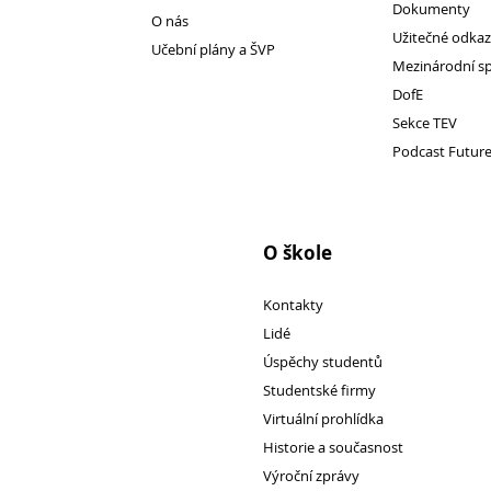
Dokumenty
O nás
Užitečné odka
Učební plány a ŠVP
Mezinárodní s
Pro
DofE
Sekce TEV
studenty
Podcast Futur
O škole
Kontakty
Lidé
Úspěchy studentů
Studentské firmy
Virtuální prohlídka
Historie a současnost
Výroční zprávy