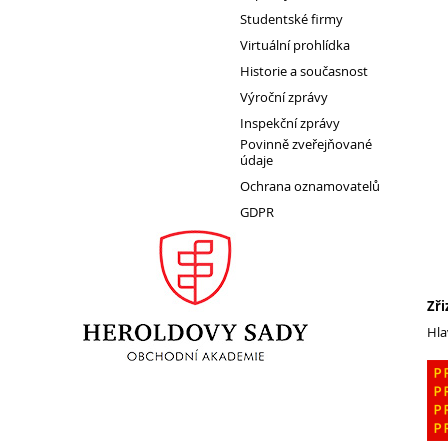
Studentské firmy
Erasmus+
Virtuální prohlídka
Cesty do Německa
Historie a současnost
Vzdělávací zájezd do Španělska
Výroční zprávy
DofE
Inspekční zprávy
Povinně zveřejňované
Sekce TEV
údaje
Podcast Future On
Ochrana oznamovatelů
GDPR
O škole
Zři
Hla