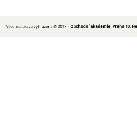
Všechna práva vyhrazena © 2017 –
Obchodní akademie, Praha 10, He
Kontakty
Lidé
Školská rada
Pedagogický sbor
Výchovná a kariérní poradkyně
Metodička prevence
Psycholog PPP