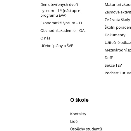
Den otevřených dveří
Maturitní zkou
Lyceum – LY (nástupce
Zájmové aktivi
programu EVA)
1. ročník 2026/2027
Ze života školy
Ekonomické lyceum – EL
Maturitní zkoušky
Školní porade
Obchodní akademie – OA
Zájmové aktivity
Dokumenty
O nás
FotoKlub
Užitečné odka
Učební plány a ŠVP
Mezinárodní s
Klub mladých diváků
DofE
Školní knihovna
Sekce TEV
Spolek Herold
Podcast Futur
Turistický kroužek
Ze života školy
Školní poradenský tým
O škole
Dokumenty
Užitečné odkazy
Kontakty
Mezinárodní spolupráce
Lidé
Úspěchy studentů
Exkurze do Polska