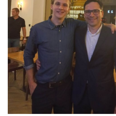
Přijímací řízení 2026
Den otevřených dveří
Lyceum – LY (nástupce programu EVA)
Ekonomické lyceum – EL
Obchodní akademie – OA
O nás
Učební plány a ŠVP