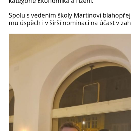
kategorie Ekonomika a řízení.
Spolu s vedením školy Martinovi blahopř
mu úspěch i v širší nominaci na účast v zah
Opravné zkoušky a doklasifikace srpen
Podzimní maturitní zkoušky 2026
Pro
uchazeče