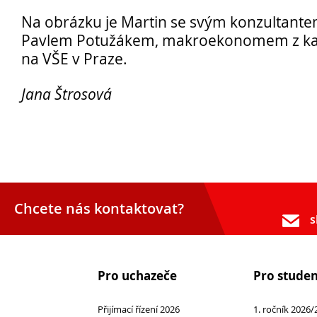
Na obrázku je Martin se svým konzultan
Pavlem Potužákem, makroekonomem z ka
Pro
na VŠE v Praze.
studenty
Jana Štrosová
Chcete nás kontaktovat?
s
Pro uchazeče
Pro stude
Přijímací řízení 2026
1. ročník 2026/