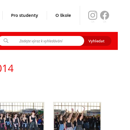
Pro studenty
O škole
OA
OA
ikace srpen
y 2026
2014
gramu EVA)