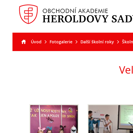
Úvod
Fotogalerie
Další školní roky
Školn
Akt
Pro
Pro
O š
uc
stu
Vel