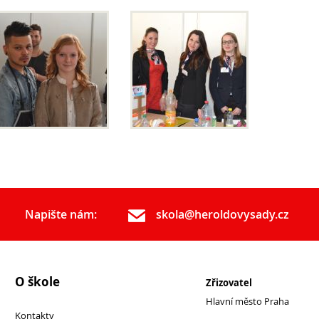
Napište nám:
skola@heroldovysady.cz
O škole
Zřizovatel
Hlavní město Praha
Kontakty