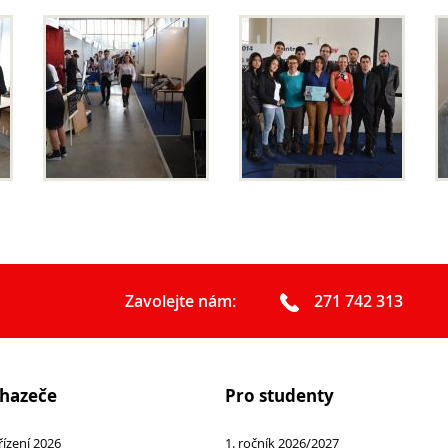
Zavolejte nám:
271 742 313
chazeče
Pro studenty
 řízení 2026
1. ročník 2026/2027